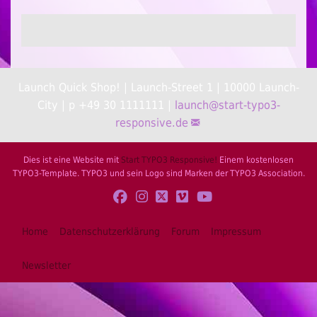
Launch Quick Shop! | Launch-Street 1 | 10000 Launch-
City | p +49 30 1111111 |
launch@
start-typo3-
responsive.de
Dies ist eine Website mit
Start TYPO3 Responsive!
Einem kostenlosen
TYPO3-Template. TYPO3 und sein Logo sind Marken der TYPO3 Association.
Home
Datenschutzerklärung
Forum
Impressum
Newsletter