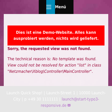
Menü
Dies ist eine Demo-Website. Alles kann
ausprobiert werden, nichts wird geliefert.
Sorry, the requested view was not found.
The technical reason is:
No template was found.
View could not be resolved for action "list" in class
"Netzmacher\Xblog\Controller\MainController"
.
Launch Quick Shop! | Launch-Street 1 | 10000 Launch-
City | p +49 30 1111111 |
launch@
start-typo3-
responsive.de