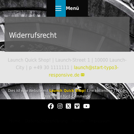
Menü
Widerrufsrecht
Launch Quick Shop! | Launch-Street 1 | 10000 Launch-
City | p +49 30 1111111 |
launch@
start-typo3-
responsive.de
Dies ist eine Website mit
Launch Quick Shop!
Eine kostenlose TYPO3-
Distribution für E-Commerce.
Home
Datenschutzerklärung
Forum
Impressum