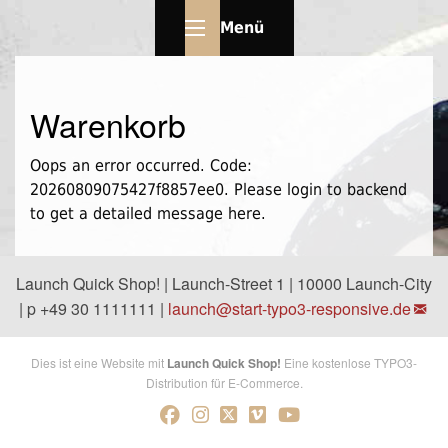
Menü
Warenkorb
Oops an error occurred. Code:
20260809075427f8857ee0. Please login to backend
to get a detailed message here.
Launch Quick Shop! | Launch-Street 1 | 10000 Launch-City
| p +49 30 1111111 |
launch@
start-typo3-responsive.de
Dies ist eine Website mit
Launch Quick Shop!
Eine kostenlose TYPO3-
Distribution für E-Commerce.