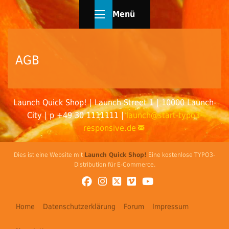
Menü
AGB
Launch Quick Shop! | Launch-Street 1 | 10000 Launch-
City | p +49 30 1111111 |
launch@
start-typo3-
responsive.de
Dies ist eine Website mit
Launch Quick Shop!
Eine kostenlose TYPO3-
Distribution für E-Commerce.
Home
Datenschutzerklärung
Forum
Impressum