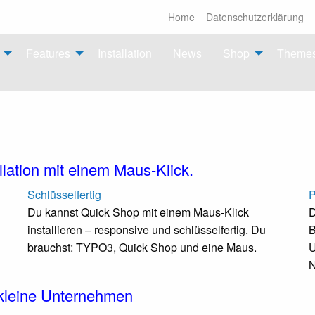
Home
Datenschutzerklärung
Features
Installation
News
Shop
Theme
llation mit einem Maus-Klick.
Schlüsselfertig
P
Du kannst Quick Shop mit einem Maus-Klick
D
installieren – responsive und schlüsselfertig. Du
B
brauchst: TYPO3, Quick Shop und eine Maus.
U
N
kleine Unternehmen