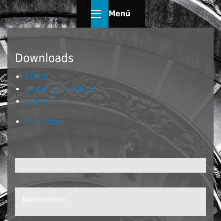
Menü
Downloads
TYPO3
Launch Quick Shop!
Launch it!
Downloads
Nachrichten