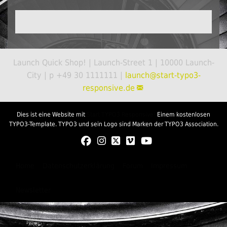
Launch Quick Shop! | Launch-Street 1 | 10000 Launch-
City | p +49 30 1111111 |
launch@
start-typo3-
responsive.de
Dies ist eine Website mit
Start TYPO3 Responsive!
Einem kostenlosen
TYPO3-Template. TYPO3 und sein Logo sind Marken der TYPO3 Association.
Home
Datenschutzerklärung
Forum
Impressum
Newsletter