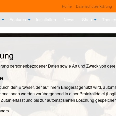
Home
Datenschutzerklärung
Features
Installation
News
Shop
Theme
rung
erung personenbezogener Daten sowie Art und Zweck von der
te
durch den Browser, der auf Ihrem Endgerät genutzt wird, automa
formationen werden vorübergehend in einer Protokolldatei (Logf
Zutun erfasst und bis zur automatisierten Löschung gespeichert
hners