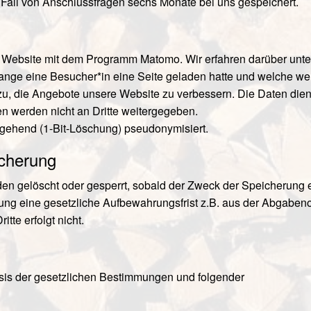
 Fall von Anschlussfragen sechs Monate bei uns gespeichert.
r Website mit dem Programm Matomo. Wir erfahren darüber unte
lange eine Besucher*in eine Seite geladen hatte und welche we
dazu, die Angebote unsere Website zu verbessern. Die Daten die
en werden nicht an Dritte weitergegeben.
umgehend (1-Bit-Löschung) pseudonymisiert.
cherung
 gelöscht oder gesperrt, sobald der Zweck der Speicherung en
ung eine gesetzliche Aufbewahrungsfrist z.B. aus der Abgab
tte erfolgt nicht.
asis der gesetzlichen Bestimmungen und folgender